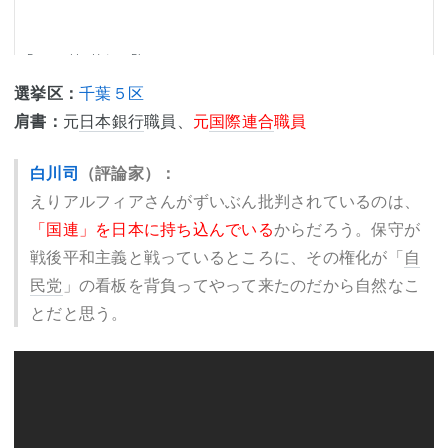
選挙区：
千葉５区
肩書：
元
日本銀行
職員、
元
国際連合
職員
白川司
（評論家）：
えりアルフィアさんがずいぶん批判されているのは、
「国連」を日本に持ち込んでいる
からだろう。保守が
戦後平和主義と戦っているところに、その権化が「
自
民党
」の看板を背負ってやって来たのだから自然なこ
とだと思う。