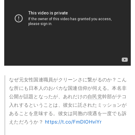
なぜ元女性国連職員がクリーンさに繋がるのか？こん
な所にも日本人のおバカな国連信仰が伺える。本名非
公開が話題となったが、あれだけの
自民党
幹部がテコ
入れするということは、彼女に託されたミッションが
あることを意味する。彼女は同胞の境遇を一度でも訴
えただろうか？
https://t.co/FmDlOHviYr