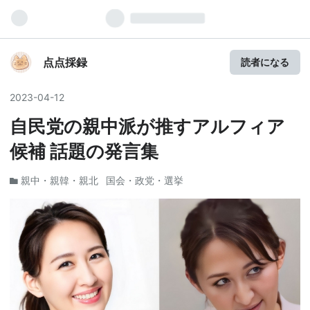
点点採録
読者になる
2023
-
04
-
12
自民党の親中派が推すアルフィア
候補 話題の発言集
親中・親韓・親北
国会・政党・選挙