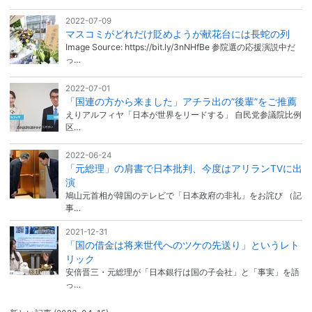
2022-07-09
マスコミがどれだけ貶めようが献花台には長蛇の列
Image Source: https://bit.ly/3nNHfBe 参院選の応援演説中だ
っ…
2022-07-01
「国連の方から来ました」アチラ出の”後輩”をご推薦
えりアルフィヤ「日本が世界をリードする」 自民党参議院比例
区…
2022-06-24
「元総理」の肩書で日本批判、今度はアリランTVに出
演
鳩山元首相が韓国のテレビで「日本政府の非礼」をお詫び （記
事…
2021-12-31
「国の借金は将来世代へのツケの先送り」というレト
リック
安倍晋三・元総理が「日本銀行は国の子会社」と「事実」を語
っ…